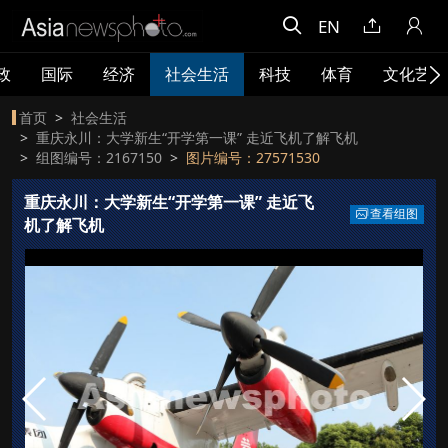
EN
政
国际
经济
社会生活
科技
体育
文化艺术
首页
社会生活
重庆永川：大学新生“开学第一课” 走近飞机了解飞机
组图编号：2167150
图片编号：27571530
重庆永川：大学新生“开学第一课” 走近飞
查看组图
机了解飞机