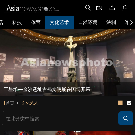
EN
活
科技
体育
文化艺术
自然环境
法制
军事
三星堆—金沙遗址古蜀文明展在国博开幕
首页
文化艺术